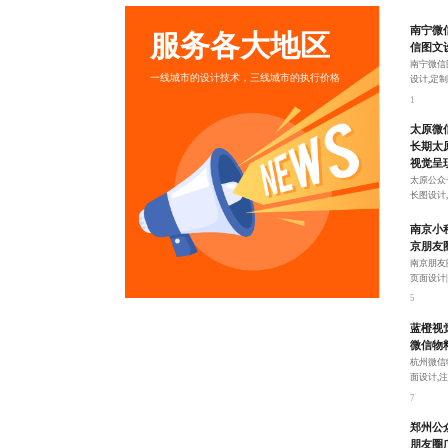
南宁微
服务各大地区
信图文
南宁微信
一线城市的设计技术，三线城市的执行价格
设计,定
户参与热
1
太原微
长期太
视觉呈现:
太原公众
长图设计
容与界面
3
南京小
京朋友
南京朋友
页面设计
设计服务
5
蓝橙视
微信物
杭州微信
面设计,
文化理念
7
郑州公
朋友圈