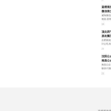
蓝橙视
微信推
威海微信
视觉-昆
面图到文
19
顶尖西
朋友圈
合肥朋友
计公司,
一风格，
21
沈阳公
南昌公
南昌公众
版设计|
设计、微
23
为您提供