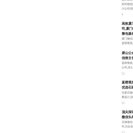
郑州朋友
计公司|
账号中脱
9
高效厦
司,厦
整包服
厦门微信
蓝橙视觉
形象的一致
11
唐山公
信推文
蓝橙视觉
公司,深
户体验。
13
蓝橙视
优选石
石家庄微
图设计,
销物料设
15
顶尖深
微信头
北海微信
司,为企
用户粘性
17