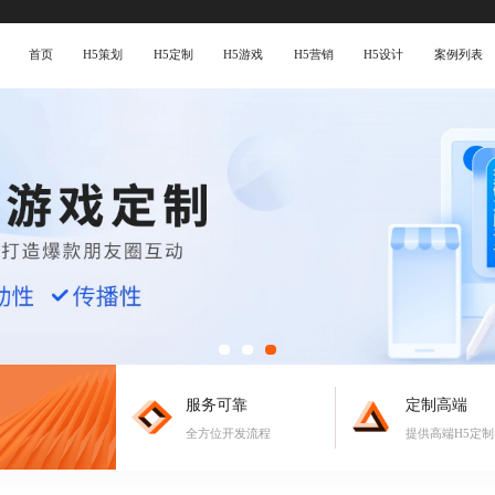
首页
H5策划
H5定制
H5游戏
H5营销
H5设计
案例列表
服务可靠
定制高端
全方位开发流程
提供高端H5定制