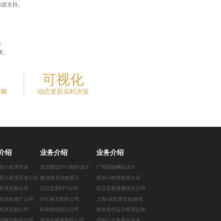
数据支持。
；
求。
可视化
策略
动态更新实时决策
介绍
业务介绍
业务介绍
动小程序开发
武汉微信SVG制作设计
广州高端网站设计
商小程序开发公司
微信推文动效设计
苏州小程序制作公司
程序定制公司
武汉定制PPT公司
武汉百度搜索优化公司
站优化推广公司
SVG推文制作公司
上海AR实景互动游戏
程序定制公司
IP表情包设计公司
郑州支付宝小程序定制
业微信制作公司
深圳短视频制作公司
昆明公众号平台开发