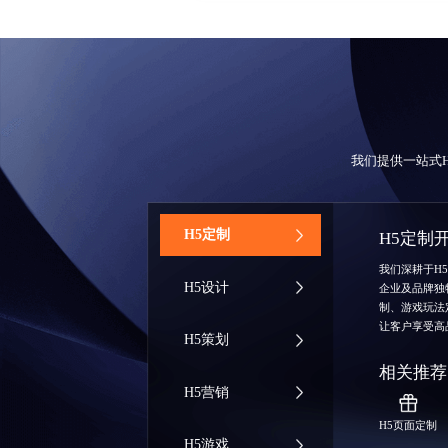
我们提供一站式
‌H5定制
H5定制
我们深耕于H
H5设计
企业及品牌独
制、游戏玩法
让客户享受高
H5策划
相关推荐
H5营销
H5页面定制
H5游戏