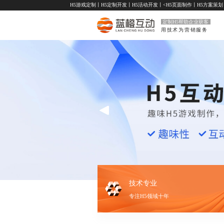
H5游戏定制
丨
H5定制开发
丨
H5活动开发
丨<
H5页面制作
丨
H5方案策划
定制H5帮助企业获客
用技术为营销服务
技术专业
专注H5领域十年