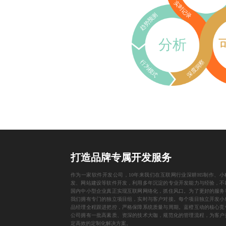
实时记录
趋势预测
分析
行为模式
深度洞察
打造品牌专属开发服务
作为一家
软件开发公司
，10年来我们在互联网行业深耕
H5制作
、
小
发
、
网站建设
等软件开发，利用多年沉淀的专业开发能力与经验，不
国内中小型企业真正实现互联网网络化，抓住风口。为了更好的服务
我们拥有专门的独立项目组，实时与客户对接。每个项目独立开发小
品经理全程跟进把控，严格保障系统质量与周期。蓝橙互动的核心竞
公司拥有一批高素质、资深的技术大咖，规范化的管理流程，为客户
定高效的定制化解决方案。