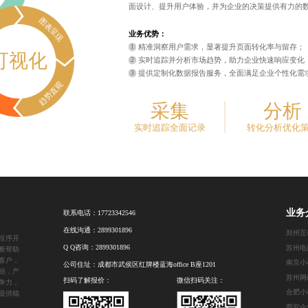
面设计、提升用户体验，并为企业的决策提供有力的
图表呈现
业务优势：
精准洞察用户需求，显著提升页面转化率与留存；
可视化
实时追踪并分析市场趋势，助力企业快速响应变化
提供定制化数据报告服务，全面满足企业个性化需
趋势直观
采集
分析
实时追踪全面记录
转化分析优化
业务
联系电话：
17723342546
在线沟通：
2899301896
郑州互
程序开
Q Q咨询：
2899301896
苏州电
断帮助
客户，
南京小
公司住址：成都市武侯区红牌楼蓝海office B座1201
组，产
苏州网
扫码了解报价：
微信扫码关注：
争力，
合肥小
提供稳
西安企